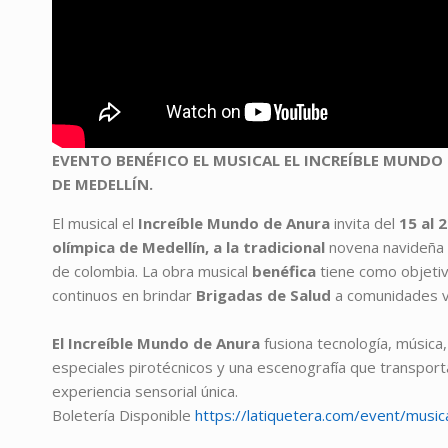
EVENTO BENÉFICO EL MUSICAL EL INCREÍBLE MUNDO D
DE MEDELLÍN.
El musical el
Increíble Mundo de Anura
invita del
15 al 
olímpica de Medellín, a la tradicional
novena navideña 
de colombia. La obra musical
benéfica
tiene como objeti
continuos en brindar
Brigadas de Salud
a comunidades v
El Increíble Mundo de Anura
fusiona tecnología, música,
especiales pirotécnicos y una escenografía que transpor
experiencia sensorial única.
Boletería Disponible
h
ttps://latiquetera.com/event/music