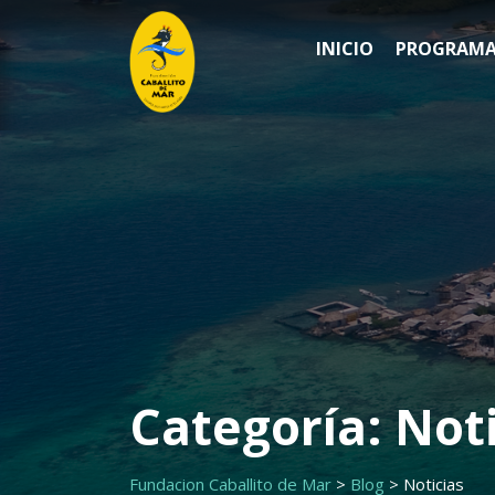
Saltar
al
INICIO
PROGRAMA
contenido
Categoría:
Noti
Fundacion Caballito de Mar
>
Blog
>
Noticias