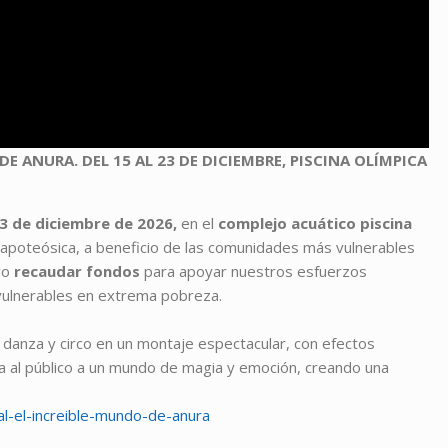
E ANURA. DEL 15 AL 23 DE DICIEMBRE, PISCINA OLÍMPICA
23 de diciembre de 2026,
en el
complejo acuático piscina
apoteósica, a beneficio de las comunidades más vulnerables
vo
recaudar fondos
para apoyar nuestros esfuerzos
ulnerables en extrema pobreza.
 danza y circo en un montaje espectacular, con efectos
ta al público a un mundo de magia y emoción, creando una
al-el-increible-mundo-de-anura