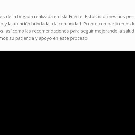
s de la brigada realizada en Isla Fuerte. Estos informes nos per
abo y la atención brindada a la comunidad. Pronto compartiremos l
os, así como las recomendaciones para seguir mejorando la salud 
cemos su paciencia y apoyo en este proceso!