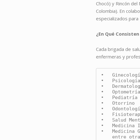
Chocó) y Rincón del 
Colombia). En colab
especializados para 
¿En Qué Consisten
Cada brigada de salu
enfermeras y profes
•   Ginecologí
•   Psicología
•   Dermatolog
•   Optometría
•   Pediatría

•   Otorrino

•   Odontologí
•   Fisioterap
•   Salud Ment
•   Medicina I
•   Medicina G
    entre otr