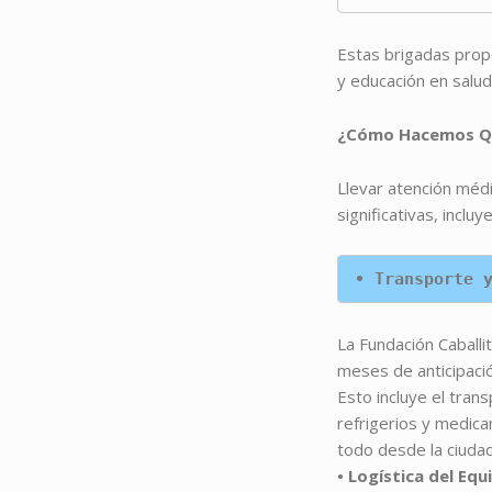
Estas brigadas propo
y educación en salud
¿Cómo Hacemos Qu
Llevar atención médi
significativas, incluy
• Transporte 
La Fundación Caballi
meses de anticipació
Esto incluye el tran
refrigerios y medica
todo desde la ciudad
• Logística del Eq