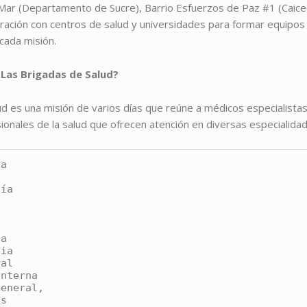
Mar (Departamento de Sucre), Barrio Esfuerzos de Paz #1 (Caiced
oración con centros de salud y universidades para formar equipo
cada misión.
 Las Brigadas de Salud?
d es una misión de varios días que reúne a médicos especialistas
ionales de la salud que ofrecen atención en diversas especialida
a



ía



a

ia

al

nterna

eneral,

as