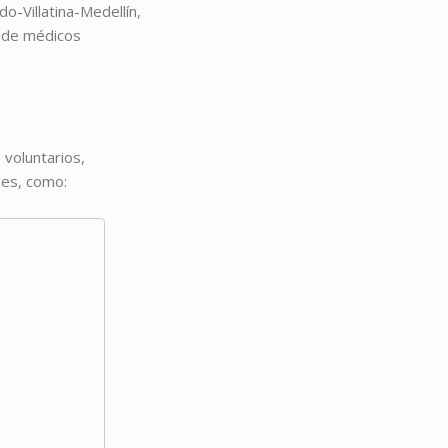
o-Villatina-Medellín,
s de médicos
 voluntarios,
des, como: