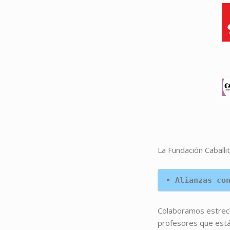
La Fundación Caball
• Alianzas co
Colaboramos estrech
profesores que están