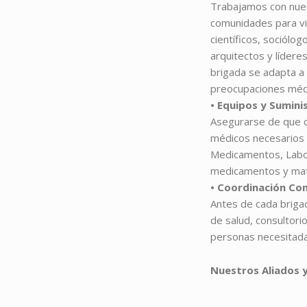
Trabajamos con nues
comunidades para vin
científicos, sociólo
arquitectos y lídere
brigada se adapta a
preocupaciones médic
• Equipos y Sumini
Asegurarse de que c
médicos necesarios 
Medicamentos, Labo
medicamentos y mate
• Coordinación Com
Antes de cada brigad
de salud, consultori
personas necesitada
Nuestros Aliados 