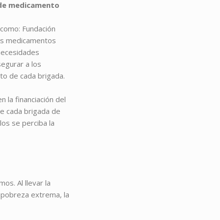
o de medicamento
s como: Fundación
los medicamentos
 necesidades
segurar a los
ito de cada brigada.
 la financiación del
le cada brigada de
los se perciba la
s. Al llevar la
 pobreza extrema, la