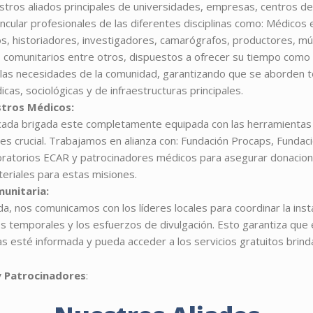
tros aliados principales de universidades, empresas, centros de 
cular profesionales de las diferentes disciplinas como: Médicos e
gos, historiadores, investigadores, camarógrafos, productores, mú
s comunitarios entre otros, dispuestos a ofrecer su tiempo como 
 las necesidades de la comunidad, garantizando que se aborden t
as, sociológicas y de infraestructuras principales.
stros Médicos:
ada brigada este completamente equipada con las herramientas 
es crucial. Trabajamos en alianza con: Fundación Procaps, Fundac
ratorios ECAR y patrocinadores médicos para asegurar donacion
riales para estas misiones.
unitaria:
a, nos comunicamos con los líderes locales para coordinar la ins
os temporales y los esfuerzos de divulgación. Esto garantiza qu
s esté informada y pueda acceder a los servicios gratuitos brind
y Patrocinadores
: