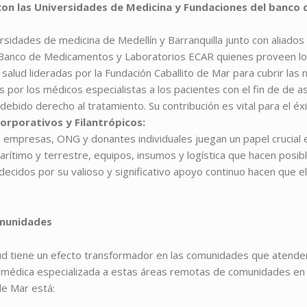
 con las Universidades de Medicina y Fundaciones del banc
ersidades de medicina de Medellín y Barranquilla junto con aliado
 Banco de Medicamentos y Laboratorios ECAR quienes proveen 
 salud lideradas por la Fundación Caballito de Mar para cubrir las
s por los médicos especialistas a los pacientes con el fin de de a
 debido derecho al tratamiento. Su contribución es vital para el éx
orporativos y Filantrópicos:
 empresas, ONG y donantes individuales juegan un papel crucial en
rítimo y terrestre, equipos, insumos y logística que hacen posib
ecidos por su valioso y significativo apoyo continuo hacen que el
omunidades
ud tiene un efecto transformador en las comunidades que atendemo
n médica especializada a estas áreas remotas de comunidades en
de Mar está: