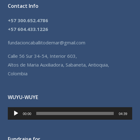
Contact Info
+57 300.652.4786
+57 604.433.1226
fundacioncaballitodemar@gmail.com
Calle 56 Sur 34-54, Interior 603,
Altos de Maria Auxiliadora, Sabaneta, Antioquia,
Colombia
WUYU-WUYE
Reproductor
00:00
04:39
de
audio
Fundraise for