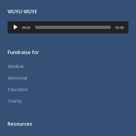
WUYU-WUYE
Reproductor
00:00
04:39
de
audio
Fundraise for
Medical
Memorial
Education
Charity
Resources