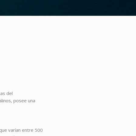
tas del
alinos, posee una
 que varían entre 500