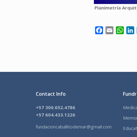
Planimetría Arquit
Facebook
Email
What
L
Contact Info
Fundr
+57 300.652.4786
Medica
+57 604.433.1226
Memor
fundacioncaballitodemar@gmail.com
Educat