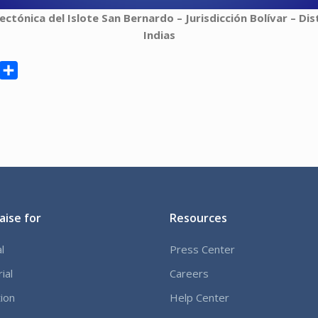
ectónica del Islote San Bernardo – Jurisdicción Bolívar – Di
Indias
sApp
inkedIn
Compartir
aise for
Resources
l
Press Center
ial
Careers
ion
Help Center